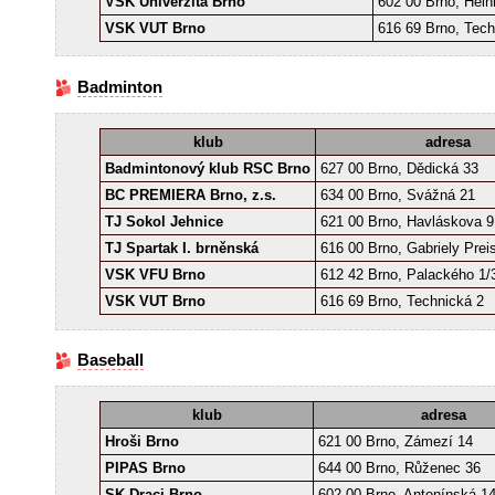
VSK Univerzita Brno
602 00 Brno, Hein
VSK VUT Brno
616 69 Brno, Tech
Badminton
klub
adresa
Badmintonový klub RSC Brno
627 00 Brno, Dědická 33
BC PREMIERA Brno, z.s.
634 00 Brno, Svážná 21
TJ Sokol Jehnice
621 00 Brno, Havláskova 9
TJ Spartak I. brněnská
616 00 Brno, Gabriely Pre
VSK VFU Brno
612 42 Brno, Palackého 1/
VSK VUT Brno
616 69 Brno, Technická 2
Baseball
klub
adresa
Hroši Brno
621 00 Brno, Zámezí 14
PIPAS Brno
644 00 Brno, Růženec 36
SK Draci Brno
602 00 Brno, Antonínská 1