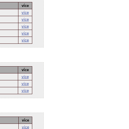
více
více
více
více
více
více
více
více
více
více
více
více