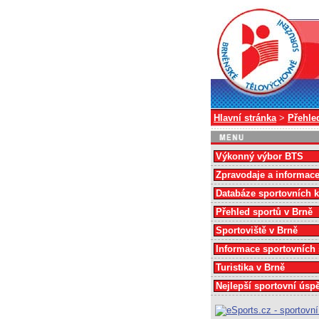
Hlavní stránka
>
Přehle
Výkonný výbor BTS
Zpravodaje a informac
Databáze sportovních 
Přehled sportů v Brně
Sportoviště v Brně
Informace sportovních
Turistika v Brně
Nejlepší sportovní úsp