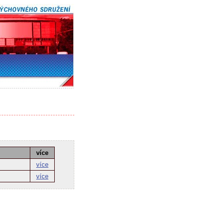
více
více
více