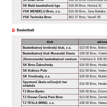
SK Malá baseballová liga
616 00 Brno, Horská 31
VSK MENDELU Brno, z.s.
616 00 Brno, Jana Babáka 
VSK Technika Brno
662 37 Brno, Veveří 95
Basketball
klub
adresa
Basketbalový brněnský klub, z.s.
623 00 Brno, Bellov
Basketbalový klub Moravská Slavia
639 00 Brno, Vídeň
Jihomoravské basketbalové centrum
Vídeňská 9, 639 00
SK Brno-Žabovřesky
616 00 Brno, Horák
SK Královo Pole
612 00 Brno, Vodov
SK Vinohrady, o.s.
629 00 Brno, Mutěn
Sportovní škola míčových her
616 00 Brno, Horák
mládeže
TJ Brno-Bystrc
635 00 Brno, Ečero
TJ Slovan Černá Pole Brno
613 00 Brno, Země
TJ TESLA BRNO, z.s.
638 00 Brno, Halas