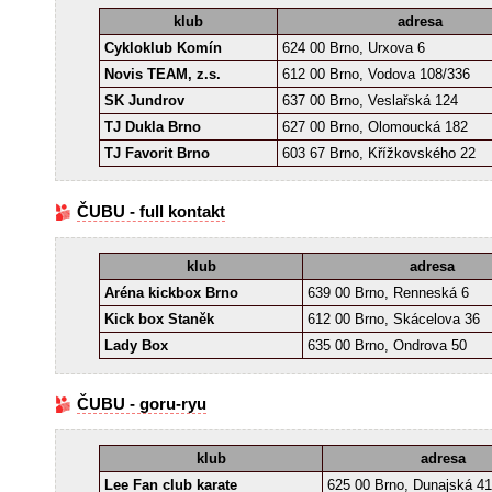
klub
adresa
Cykloklub Komín
624 00 Brno, Urxova 6
Novis TEAM, z.s.
612 00 Brno, Vodova 108/336
SK Jundrov
637 00 Brno, Veslařská 124
TJ Dukla Brno
627 00 Brno, Olomoucká 182
TJ Favorit Brno
603 67 Brno, Křížkovského 22
ČUBU - full kontakt
klub
adresa
Aréna kickbox Brno
639 00 Brno, Renneská 6
Kick box Staněk
612 00 Brno, Skácelova 36
Lady Box
635 00 Brno, Ondrova 50
ČUBU - goru-ryu
klub
adresa
Lee Fan club karate
625 00 Brno, Dunajská 41