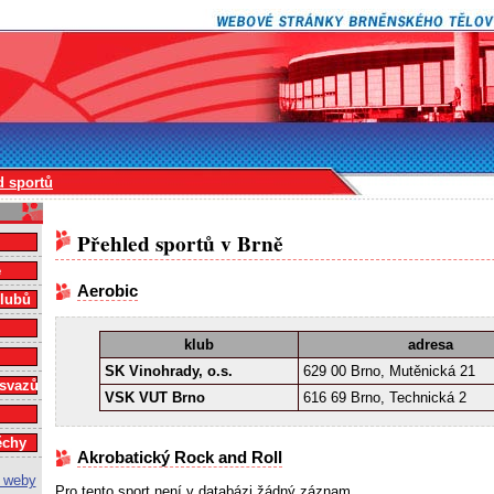
d sportů
Přehled sportů v Brně
e
Aerobic
klubů
klub
adresa
SK Vinohrady, o.s.
629 00 Brno, Mutěnická 21
 svazů
VSK VUT Brno
616 69 Brno, Technická 2
ěchy
Akrobatický Rock and Roll
Pro tento sport není v databázi žádný záznam.