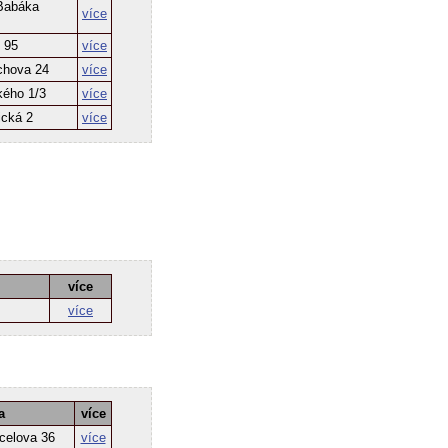
 Babáka
více
 95
více
ichova 24
více
kého 1/3
více
ická 2
více
více
více
a
více
celova 36
více