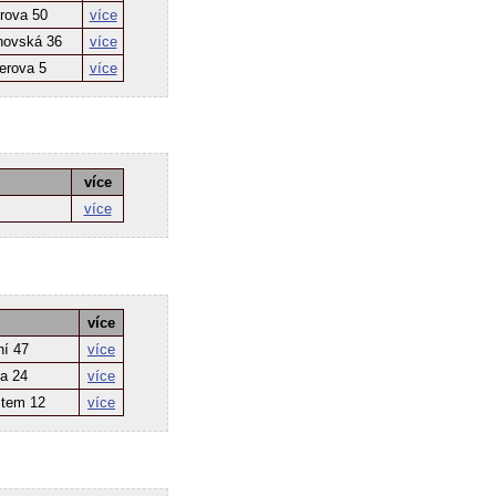
rova 50
více
novská 36
více
erova 5
více
více
více
více
ní 47
více
a 24
více
stem 12
více