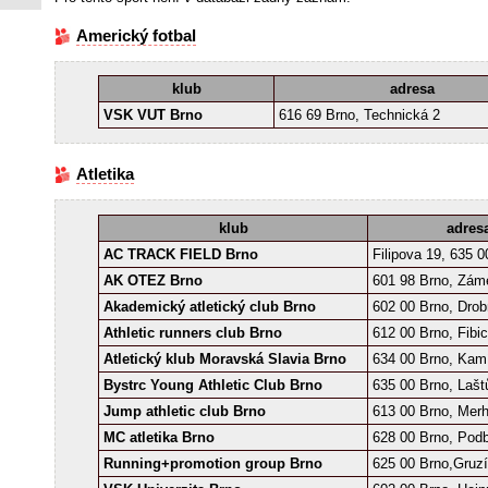
Americký fotbal
klub
adresa
VSK VUT Brno
616 69 Brno, Technická 2
Atletika
klub
adres
AC TRACK FIELD Brno
Filipova 19, 635 0
AK OTEZ Brno
601 98 Brno, Zám
Akademický atletický club Brno
602 00 Brno, Dro
Athletic runners club Brno
612 00 Brno, Fibi
Atletický klub Moravská Slavia Brno
634 00 Brno, Kam
Bystrc Young Athletic Club Brno
635 00 Brno, Laš
Jump athletic club Brno
613 00 Brno, Mer
MC atletika Brno
628 00 Brno, Podb
Running+promotion group Brno
625 00 Brno,Gruz