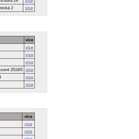
richova 24
více
nická 2
více
více
více
více
více
issové 2518/5
více
3
více
více
více
více
více
4
více