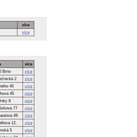
více
více
a
více
0 Brno
více
ečnická 2
více
bného 45
více
chova 45
více
ínky 8
více
tůvkova 77
více
hautova 49
více
ělova 12,
více
ínská 5
více