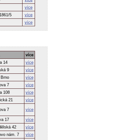
více
1861/5
více
více
více
a 14
více
ská 9
více
 Brno
více
ova 7
více
a 108
více
ická 21
více
ova 7
více
va 17
více
dělská 42
více
ovo nám. 7
více