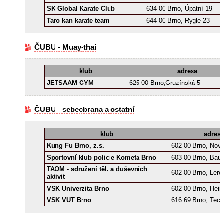
SK Global Karate Club
634 00 Brno, Úpatní 19
Taro kan karate team
644 00 Brno, Rygle 23
ČUBU - Muay-thai
klub
adresa
JETSAAM GYM
625 00 Brno,Gruzínská 5
ČUBU - sebeobrana a ostatní
klub
adre
Kung Fu Brno, z.s.
602 00 Brno, No
Sportovní klub policie Kometa Brno
603 00 Brno, Ba
TAOM - sdružení těl. a duševních
602 00 Brno, Le
aktivit
VSK Univerzita Brno
602 00 Brno, Hei
VSK VUT Brno
616 69 Brno, Tec