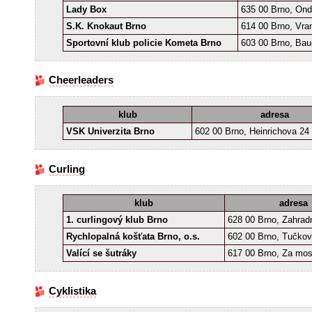
Lady Box
635 00 Brno, Ond
S.K. Knokaut Brno
614 00 Brno, Vra
Sportovní klub policie Kometa Brno
603 00 Brno, Bau
Cheerleaders
klub
adresa
VSK Univerzita Brno
602 00 Brno, Heinrichova 24
Curling
klub
adresa
1. curlingový klub Brno
628 00 Brno, Zahrad
Rychlopalná košťata Brno, o.s.
602 00 Brno, Tučkov
Valící se šutráky
617 00 Brno, Za mo
Cyklistika