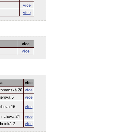
více
více
více
více
sa
více
vobranská 20
více
uerova 5
více
rchova 16
více
nrichova 24
více
hnická 2
více