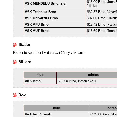
616 00 Brno, Jana
VSK MENDELU Brno, z.s.
1861/5
VSK Technika Brno
662 37 Brno, Veveří
VSK Univerzita Brno
602 00 Brno, Heinr
VSK VFU Brno
612 42 Brno, Palac
VSK VUT Brno
616 69 Brno, Techn
Biatlon
Pro tento sport není v databázi žádný záznam.
Billiard
klub
adresa
AKK Brno
602 00 Brno, Botanická 1
Box
klub
adres
Kick box Staněk
612 00 Brno, Ská