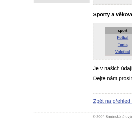
Sporty a věkové
sport
Fotbal
Tenis
Volejbal
Je v našich údaj
Dejte nám prosí
Zpět na přehled
© 2004 Brněnské tělovýc