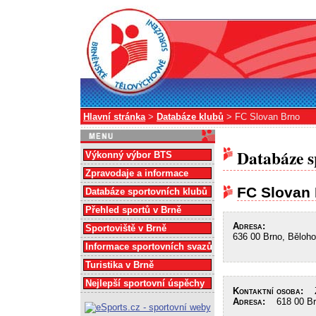
Hlavní stránka
>
Databáze klubů
> FC Slovan Brno
Databáze s
Výkonný výbor BTS
Zpravodaje a informace
FC Slovan
Databáze sportovních klubů
Přehled sportů v Brně
Adresa:
Sportoviště v Brně
636 00 Brno, Běloh
Informace sportovních svazů
Turistika v Brně
Nejlepší sportovní úspěchy
Kontaktní osoba:
Zi
Adresa:
618 00 Brn