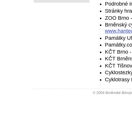
Podrobné i
Stránky hra
ZOO Brno 
Brněnský cy
www.hantec
Památky U
Památky.co
KČT Brno -
KČT Brněn
KČT Tišnov
Cyklostezk
Cyklotrasy 
© 2004 Brněnské tělovýc