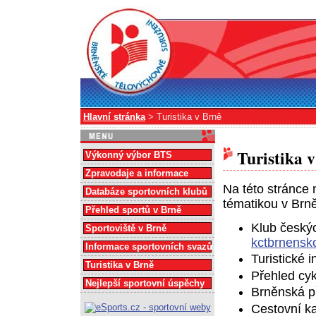
Hlavní stránka
> Turistika v Brně
Turistika 
Výkonný výbor BTS
Zpravodaje a informace
Na této stránce 
Databáze sportovních klubů
tématikou v Brně
Přehled sportů v Brně
Klub českýc
Sportoviště v Brně
kctbrnensk
Informace sportovních svazů
Turistické 
Turistika v Brně
Přehled cyk
Nejlepší sportovní úspěchy
Brněnská p
Cestovní k