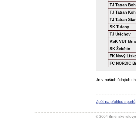
TJ Tatran Boh
TJ Tatran Koh
TJ Tatran Sta
SK Tuřany
TJ Útěchov
VSK VUT Brn
SK Žebětín
FK Nový Lísk
FC NORDIC B
Je v našich údajích c
Zpět na přehled sportů
© 2004 Brněnské tělovýc