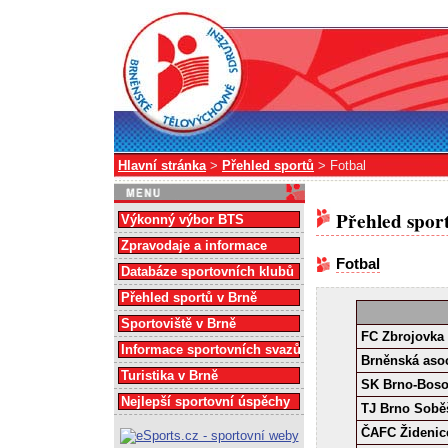
Hlavní stránka
>
Přehled sportů
> Fotbal
Přehled spor
Výkonný výbor BTS
Zpravodaje a informace
Fotbal
Databáze sportovních klubů
Přehled sportů v Brně
Sportoviště v Brně
FC Zbrojovka
Informace sportovních svazů
Brněnská asoc
Turistika v Brně
SK Brno-Bos
Nejlepší sportovní úspěchy
TJ Brno Sobě
ČAFC Židenic