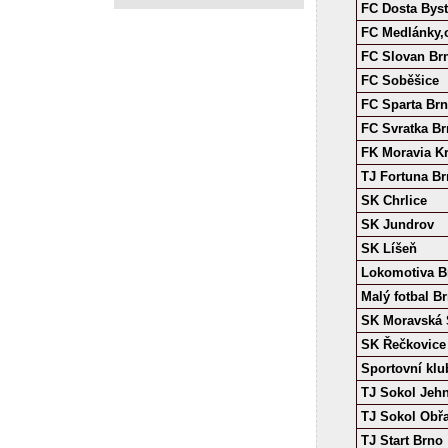
FC Dosta Byst
FC Medlánky,o
FC Slovan Br
FC Soběšice
FC Sparta Br
FC Svratka Br
FK Moravia K
TJ Fortuna Br
SK Chrlice
SK Jundrov
SK Líšeň
Lokomotiva B
Malý fotbal Br
SK Moravská S
SK Řečkovice
Sportovní klub
TJ Sokol Jehn
TJ Sokol Obř
TJ Start Brno