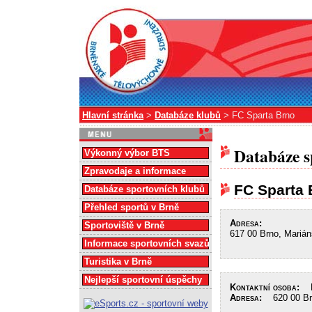
Hlavní stránka
>
Databáze klubů
> FC Sparta Brno
Databáze s
Výkonný výbor BTS
Zpravodaje a informace
FC Sparta 
Databáze sportovních klubů
Přehled sportů v Brně
Adresa:
Sportoviště v Brně
617 00 Brno, Mariá
Informace sportovních svazů
Turistika v Brně
Nejlepší sportovní úspěchy
Kontaktní osoba:
Mi
Adresa:
620 00 Brn