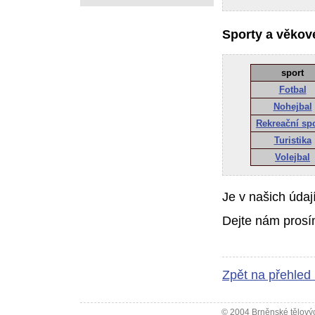
Sporty a věkové
sport
Fotbal
Nohejbal
Rekreační sp
Turistika
Volejbal
Je v našich údaj
Dejte nám prosí
Zpět na přehled
© 2004 Brněnské tělovýc