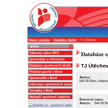
Hlavní stránka
>
Databáze klubů
> TJ Útěchov
Databáze s
Výkonný výbor BTS
Zpravodaje a informace
TJ Útěcho
Databáze sportovních klubů
Přehled sportů v Brně
Adresa:
Sportoviště v Brně
644 00 Brno, Adamo
Informace sportovních svazů
Turistika v Brně
Nejlepší sportovní úspěchy
Kontaktní osoba:
Vo
Adresa:
644 00 Brn