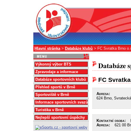
Hlavní stránka
>
Databáze klubů
> FC Svratka Brno o.
Databáze s
Výkonný výbor BTS
Zpravodaje a informace
FC Svratka
Databáze sportovních klubů
Přehled sportů v Brně
Adresa:
Sportoviště v Brně
624 Brno, Svratecká
Informace sportovních svazů
Turistika v Brně
Nejlepší sportovní úspěchy
Kontaktní osoba:
Ku
Adresa:
621 00 Brn