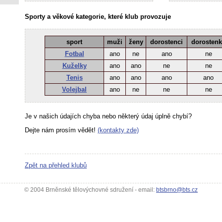
Sporty a věkové kategorie, které klub provozuje
sport
muži
ženy
dorostenci
dorosten
Fotbal
ano
ne
ano
ne
Kuželky
ano
ano
ne
ne
Tenis
ano
ano
ano
ano
Volejbal
ano
ne
ne
ne
Je v našich údajích chyba nebo některý údaj úplně chybí?
Dejte nám prosím vědět!
(kontakty zde)
Zpět na přehled klubů
© 2004 Brněnské tělovýchovné sdružení - email:
btsbrno@bts.cz