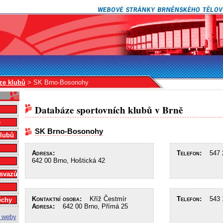
ze klubů
> SK Brno-Bosonohy
Databáze sportovních klubů v Brně
e
SK Brno-Bosonohy
klubů
Adresa:
Telefon:
547 2
642 00 Brno, Hoštická 42
 svazů
Kontaktní osoba:
Kříž Čestmír
Telefon:
543 1
ěchy
Adresa:
642 00 Brno, Přímá 25