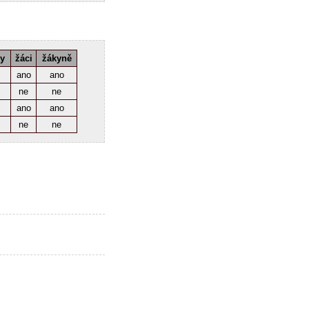
ky
žáci
žákyně
ano
ano
ne
ne
ano
ano
ne
ne