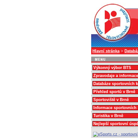
Hlavní stránka
>
Databá
Výkonný výbor BTS
Zpravodaje a informac
Databáze sportovních 
Přehled sportů v Brně
Sportoviště v Brně
Informace sportovních
Turistika v Brně
Nejlepší sportovní úsp