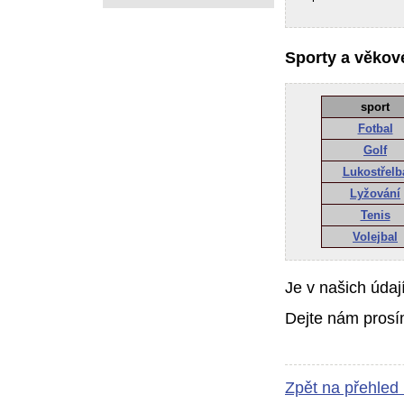
Sporty a věkové
sport
Fotbal
Golf
Lukostřelb
Lyžování
Tenis
Volejbal
Je v našich údaj
Dejte nám prosí
Zpět na přehled