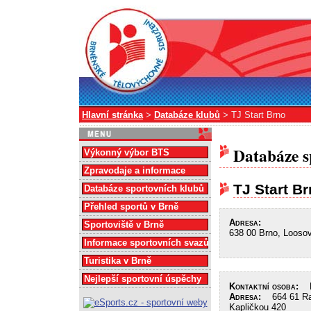
Hlavní stránka
>
Databáze klubů
> TJ Start Brno
Databáze s
Výkonný výbor BTS
Zpravodaje a informace
TJ Start B
Databáze sportovních klubů
Přehled sportů v Brně
Adresa:
Sportoviště v Brně
638 00 Brno, Looso
Informace sportovních svazů
Turistika v Brně
Nejlepší sportovní úspěchy
Kontaktní osoba:
Ra
Adresa:
664 61 Raj
Kapličkou 420