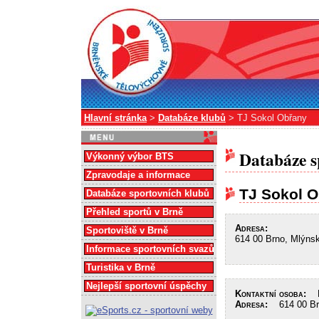
Hlavní stránka
>
Databáze klubů
> TJ Sokol Obřany
Databáze s
Výkonný výbor BTS
Zpravodaje a informace
TJ Sokol 
Databáze sportovních klubů
Přehled sportů v Brně
Adresa:
Sportoviště v Brně
614 00 Brno, Mlýnsk
Informace sportovních svazů
Turistika v Brně
Nejlepší sportovní úspěchy
Kontaktní osoba:
Lu
Adresa:
614 00 Brn