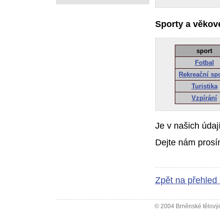
Sporty a věkové
sport
Fotbal
Rekreační sp
Turistika
Vzpírání
Je v našich údaj
Dejte nám prosí
Zpět na přehled
© 2004 Brněnské tělovýc