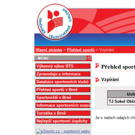
Hlavní stránka
>
Přehled sportů
> Vzpírání
Přehled spor
Výkonný výbor BTS
Zpravodaje a informace
Vzpírání
Databáze sportovních klubů
Přehled sportů v Brně
klub
Sportoviště v Brně
TJ Sokol Obř
Informace sportovních svazů
Turistika v Brně
Je v našich údajích c
Nejlepší sportovní úspěchy