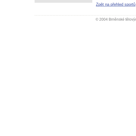
Zpět na přehled sportů
© 2004 Brněnské tělovýc