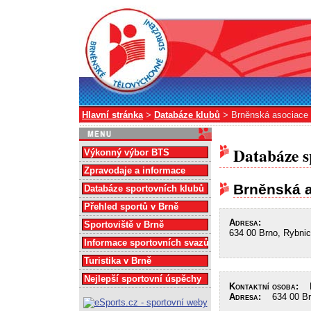
Hlavní stránka
>
Databáze klubů
> Brněnská asociace 
Databáze s
Výkonný výbor BTS
Zpravodaje a informace
Brněnská a
Databáze sportovních klubů
Přehled sportů v Brně
Adresa:
Sportoviště v Brně
634 00 Brno, Rybni
Informace sportovních svazů
Turistika v Brně
Nejlepší sportovní úspěchy
Kontaktní osoba:
Po
Adresa:
634 00 Brn