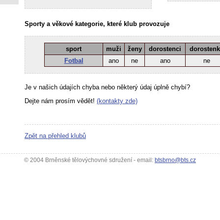
Sporty a věkové kategorie, které klub provozuje
sport
muži
ženy
dorostenci
dorosten
Fotbal
ano
ne
ano
ne
Je v našich údajích chyba nebo některý údaj úplně chybí?
Dejte nám prosím vědět!
(kontakty zde)
Zpět na přehled klubů
© 2004 Brněnské tělovýchovné sdružení - email:
btsbrno@bts.cz