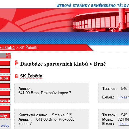
ze klubů
> SK Žebětín
Databáze sportovních klubů v Brně
e
SK Žebětín
klubů
Adresa:
Telefon:
546 2
641 00 Brno, Prokopův kopec 7
E-mail:
jirkas
 svazů
Kontaktní osoba:
Smejkal Jiří
Telefon:
545 2
ěchy
Adresa:
641 00 Brno, Prokopův
Mobil:
724 04
kopec 7
E-mail:
jirkas