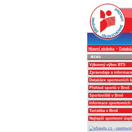
Hlavní stránka
>
Databá
Výkonný výbor BTS
Zpravodaje a informac
Databáze sportovních 
Přehled sportů v Brně
Sportoviště v Brně
Informace sportovních
Turistika v Brně
Nejlepší sportovní úsp