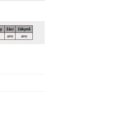
ky
žáci
žákyně
ano
ano