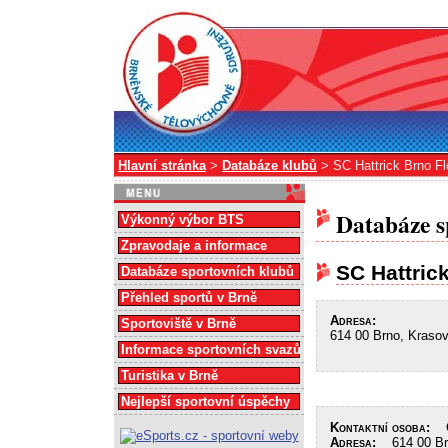
Hlavní stránka
>
Databáze klubů
> SC Hattrick Brno Fl
Databáze s
Výkonný výbor BTS
Zpravodaje a informace
SC Hattric
Databáze sportovních klubů
Přehled sportů v Brně
Adresa:
Sportoviště v Brně
614 00 Brno, Kraso
Informace sportovních svazů
Turistika v Brně
Nejlepší sportovní úspěchy
Kontaktní osoba:
Gr
Adresa:
614 00 Brn