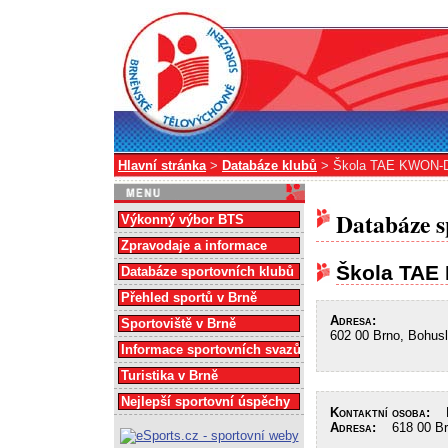
Hlavní stránka
>
Databáze klubů
> Škola TAE KWON-D
Databáze s
Výkonný výbor BTS
Zpravodaje a informace
Škola TAE
Databáze sportovních klubů
Přehled sportů v Brně
Adresa:
Sportoviště v Brně
602 00 Brno, Bohusl
Informace sportovních svazů
Turistika v Brně
Nejlepší sportovní úspěchy
Kontaktní osoba:
Ma
Adresa:
618 00 Brn