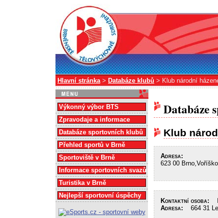
Hlavní stránka
>
Databáze klubů
> Klub národní házen
Databáze s
Výkonný výbor BTS
Zpravodaje a informace
Klub národ
Databáze sportovních klubů
Přehled sportů v Brně
Adresa:
Sportoviště v Brně
623 00 Brno,Voříšk
Informace sportovních svazů
Turistika v Brně
Nejlepší sportovní úspěchy
Kontaktní osoba:
In
Adresa:
664 31 Lel