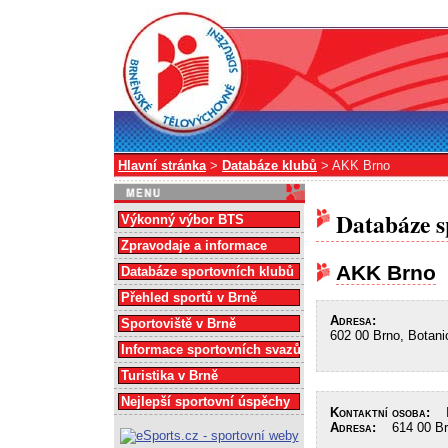
Hlavní stránka
>
Databáze klubů
> AKK Brno
Databáze s
Výkonný výbor BTS
Zpravodaje a informace
AKK Brno
Databáze sportovních klubů
Přehled sportů v Brně
Adresa:
Sportoviště v Brně
602 00 Brno, Botani
Informace sportovních svazů
Turistika v Brně
Nejlepší sportovní úspěchy
Kontaktní osoba:
In
Adresa:
614 00 Brn