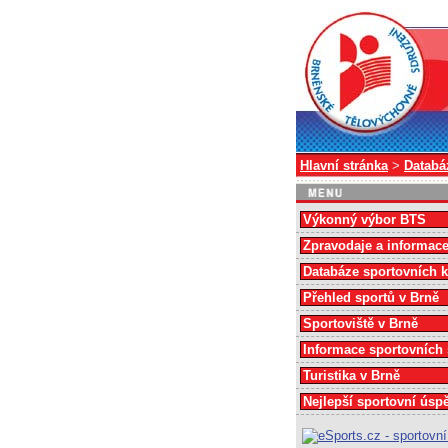
Hlavní stránka
>
Databá
Výkonný výbor BTS
Zpravodaje a informac
Databáze sportovních 
Přehled sportů v Brně
Sportoviště v Brně
Informace sportovních
Turistika v Brně
Nejlepší sportovní úsp