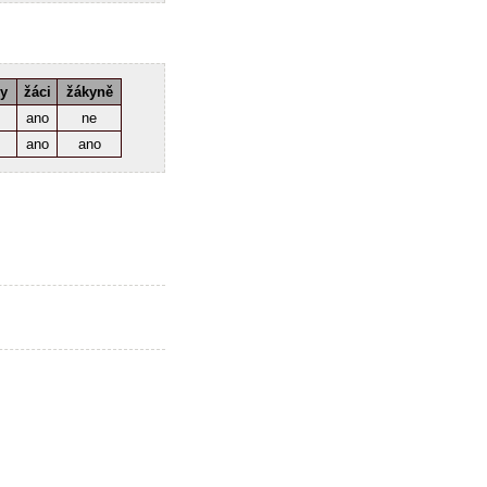
ky
žáci
žákyně
ano
ne
ano
ano