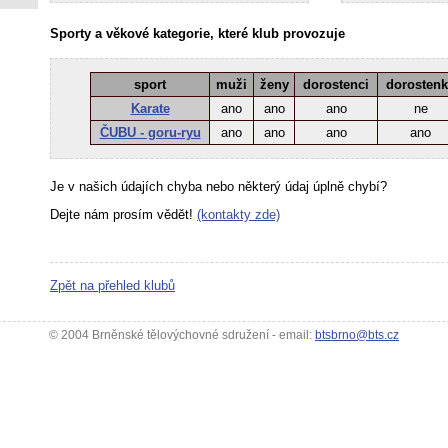
Sporty a věkové kategorie, které klub provozuje
sport
muži
ženy
dorostenci
dorosten
Karate
ano
ano
ano
ne
ČUBU - goru-ryu
ano
ano
ano
ano
Je v našich údajích chyba nebo některý údaj úplně chybí?
Dejte nám prosím vědět!
(kontakty zde)
Zpět na přehled klubů
© 2004 Brněnské tělovýchovné sdružení - email:
btsbrno@bts.cz