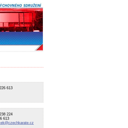
26 613
38 224
6 613
bocek@czechkarate.cz