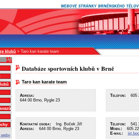
ze klubů
> Taro kan karate team
Databáze sportovních klubů v Brně
e
Taro kan karate team
klubů
Adresa:
Telefon:
605 2
644 00 Brno, Rygle 23
 svazů
Kontaktní osoba:
Ing. Boček Jiří
Telefon:
541 2
ěchy
Adresa:
644 00 Brno, Rygle 23
Mobil:
605 22
E-mail:
jiri.