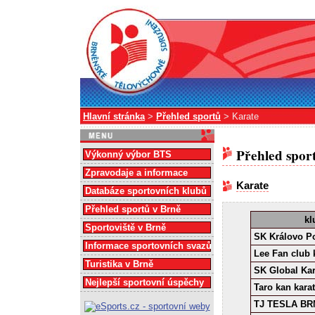
Hlavní stránka
>
Přehled sportů
> Karate
Přehled spor
Výkonný výbor BTS
Zpravodaje a informace
Karate
Databáze sportovních klubů
Přehled sportů v Brně
kl
Sportoviště v Brně
SK Královo P
Informace sportovních svazů
Lee Fan club 
Turistika v Brně
SK Global Kar
Nejlepší sportovní úspěchy
Taro kan kara
TJ TESLA BRN