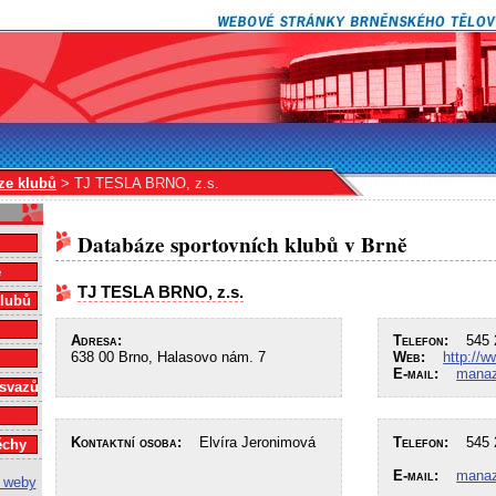
ze klubů
> TJ TESLA BRNO, z.s.
Databáze sportovních klubů v Brně
e
TJ TESLA BRNO, z.s.
klubů
Adresa:
Telefon:
545 2
638 00 Brno, Halasovo nám. 7
Web:
http://w
E-mail:
manaz
 svazů
Kontaktní osoba:
Elvíra Jeronimová
Telefon:
545 2
ěchy
E-mail:
manaz