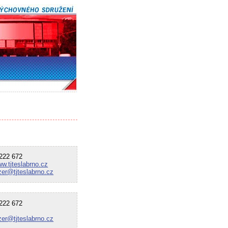
22 672
ww.tjteslabrno.cz
er@tjteslabrno.cz
22 672
er@tjteslabrno.cz