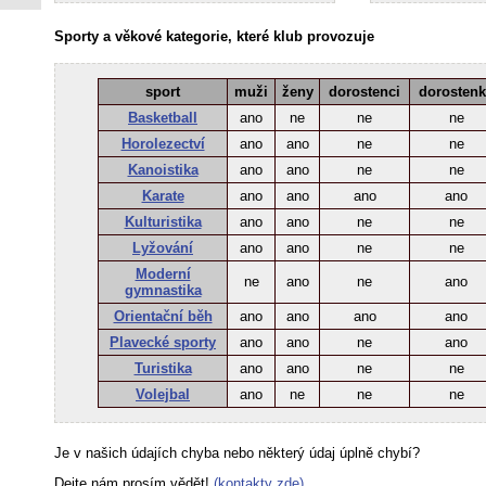
Sporty a věkové kategorie, které klub provozuje
sport
muži
ženy
dorostenci
dorosten
Basketball
ano
ne
ne
ne
Horolezectví
ano
ano
ne
ne
Kanoistika
ano
ano
ne
ne
Karate
ano
ano
ano
ano
Kulturistika
ano
ano
ne
ne
Lyžování
ano
ano
ne
ne
Moderní
ne
ano
ne
ano
gymnastika
Orientační běh
ano
ano
ano
ano
Plavecké sporty
ano
ano
ne
ano
Turistika
ano
ano
ne
ne
Volejbal
ano
ne
ne
ne
Je v našich údajích chyba nebo některý údaj úplně chybí?
Dejte nám prosím vědět!
(kontakty zde)