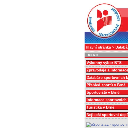
Hlavní stránka
>
Databá
Výkonný výbor BTS
Zpravodaje a informac
Databáze sportovních 
Přehled sportů v Brně
Sportoviště v Brně
Informace sportovních
Turistika v Brně
Nejlepší sportovní úsp