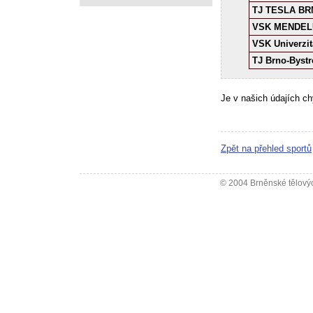
TJ TESLA BRN
VSK MENDELU 
VSK Univerzit
TJ Brno-Bystr
Je v našich údajích c
Zpět na přehled sportů
© 2004 Brněnské tělovýc