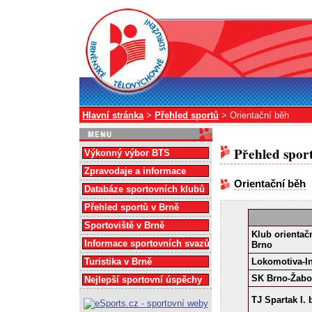
Hlavní stránka
>
Přehled sportů
> Orientační běh
Přehled spor
Výkonný výbor BTS
Zpravodaje a informace
Orientační běh
Databáze sportovních klubů
Přehled sportů v Brně
Sportoviště v Brně
Klub orienta
Informace sportovních svazů
Brno
Turistika v Brně
Lokomotiva-I
SK Brno-Žabo
Nejlepší sportovní úspěchy
TJ Spartak I.