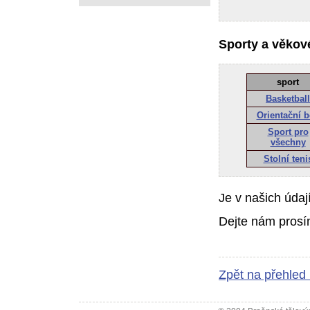
Sporty a věkové
sport
Basketball
Orientační 
Sport pro
všechny
Stolní teni
Je v našich údaj
Dejte nám prosí
Zpět na přehled