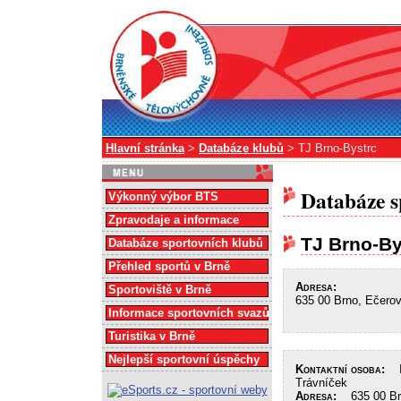
Hlavní stránka
>
Databáze klubů
> TJ Brno-Bystrc
Databáze s
Výkonný výbor BTS
Zpravodaje a informace
TJ Brno-By
Databáze sportovních klubů
Přehled sportů v Brně
Adresa:
Sportoviště v Brně
635 00 Brno, Ečero
Informace sportovních svazů
Turistika v Brně
Nejlepší sportovní úspěchy
Kontaktní osoba:
In
Trávníček
Adresa:
635 00 Brn