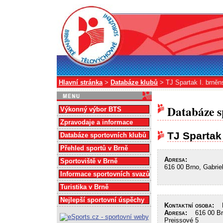
Hlavní stránka
>
Databáze klubů
> TJ Spartak I. brněn
Databáze s
Výkonný výbor BTS
Zpravodaje a informace
TJ Spartak
Databáze sportovních klubů
Přehled sportů v Brně
Adresa:
Sportoviště v Brně
616 00 Brno, Gabrie
Informace sportovních svazů
Turistika v Brně
Nejlepší sportovní úspěchy
Kontaktní osoba:
Ka
Adresa:
616 00 Brn
Preissové 5