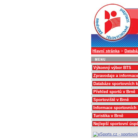
Hlavní stránka
>
Databá
Výkonný výbor BTS
Zpravodaje a informac
Databáze sportovních 
Přehled sportů v Brně
Sportoviště v Brně
Informace sportovních
Turistika v Brně
Nejlepší sportovní úsp