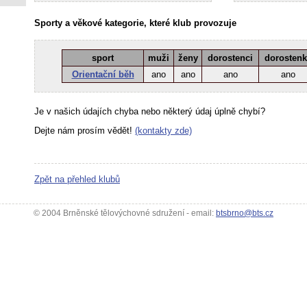
Sporty a věkové kategorie, které klub provozuje
sport
muži
ženy
dorostenci
dorosten
Orientační běh
ano
ano
ano
ano
Je v našich údajích chyba nebo některý údaj úplně chybí?
Dejte nám prosím vědět!
(kontakty zde)
Zpět na přehled klubů
© 2004 Brněnské tělovýchovné sdružení - email:
btsbrno@bts.cz