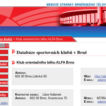
ze klubů
> Klub orientačního běhu ALFA Brno
Databáze sportovních klubů v Brně
e
Klub orientačního běhu ALFA Brno
klubů
Adresa:
602 00 Brno,Lidická 50
Web:
http://a
E-mail:
adam
 svazů
Kontaktní osoba:
Libor Adámek
ěchy
Adresa:
602 00 Brno, Kounicova 75
Mobil:
607954
E-mail:
adam