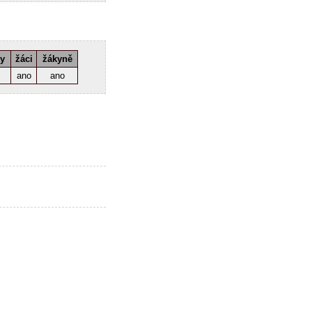
ky
žáci
žákyně
ano
ano