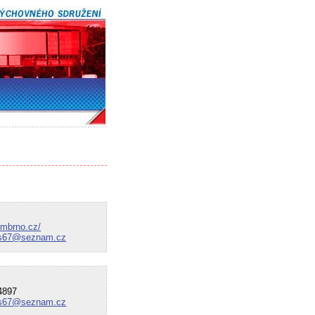
bmbrno.cz/
s67@seznam.cz
897
s67@seznam.cz