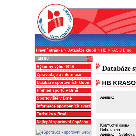
Hlavní stránka
>
Databáze klubů
> HB KRASO Brno
Databáze s
Výkonný výbor BTS
Zpravodaje a informace
HB KRASO
Databáze sportovních klubů
Přehled sportů v Brně
Adresa:
Sportoviště v Brně
Informace sportovních svazů
Turistika v Brně
Nejlepší sportovní úspěchy
Kontaktní osoba:
in
Dobrovolná
Adresa:
Svahová 6