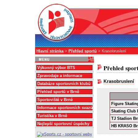
Hlavní stránka
>
Přehled sportů
> Krasobruslení
Přehled spor
Výkonný výbor BTS
Zpravodaje a informace
Krasobruslení
Databáze sportovních klubů
Přehled sportů v Brně
Sportoviště v Brně
Figure Skatin
Informace sportovních svazů
Skating Club
Turistika v Brně
TJ Stadion B
Nejlepší sportovní úspěchy
HB KRASO Br