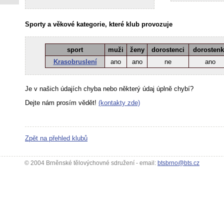
Sporty a věkové kategorie, které klub provozuje
sport
muži
ženy
dorostenci
dorosten
Krasobruslení
ano
ano
ne
ano
Je v našich údajích chyba nebo některý údaj úplně chybí?
Dejte nám prosím vědět!
(kontakty zde)
Zpět na přehled klubů
© 2004 Brněnské tělovýchovné sdružení - email:
btsbrno@bts.cz