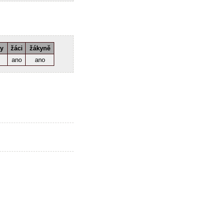
ky
žáci
žákyně
ano
ano