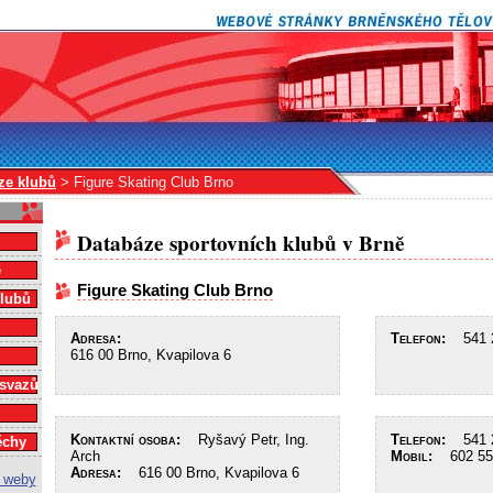
ze klubů
> Figure Skating Club Brno
Databáze sportovních klubů v Brně
e
Figure Skating Club Brno
klubů
Adresa:
Telefon:
541 2
616 00 Brno, Kvapilova 6
 svazů
Kontaktní osoba:
Ryšavý Petr, Ing.
Telefon:
541 2
ěchy
Arch
Mobil:
602 55
Adresa:
616 00 Brno, Kvapilova 6