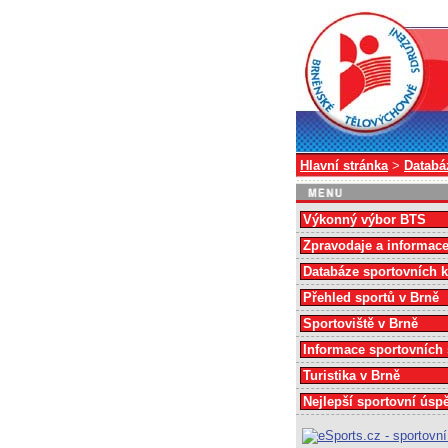
Hlavní stránka
>
Databá
Výkonný výbor BTS
Zpravodaje a informac
Databáze sportovních 
Přehled sportů v Brně
Sportoviště v Brně
Informace sportovních
Turistika v Brně
Nejlepší sportovní úsp