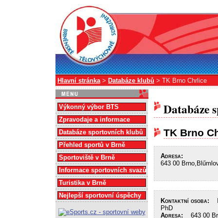
Hlavní stránka
>
Databáze klubů
> TK Brno Chrlice
Databáze s
Výkonný výbor BTS
Zpravodaje a informace
TK Brno Ch
Databáze sportovních klubů
Přehled sportů v Brně
Adresa:
Sportoviště v Brně
643 00 Brno,Blűmlov
Informace sportovních svazů
Turistika v Brně
Nejlepší sportovní úspěchy
Kontaktní osoba:
In
PhD
Adresa:
643 00 Brn