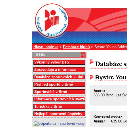
Hlavní stránka
>
Databáze klubů
> Bystrc Young Athlet
Databáze s
Výkonný výbor BTS
Zpravodaje a informace
Bystrc You
Databáze sportovních klubů
Přehled sportů v Brně
Adresa:
Sportoviště v Brně
635 00 Brno, Laštů
Informace sportovních svazů
Turistika v Brně
Nejlepší sportovní úspěchy
Kontaktní osoba:
Kř
Adresa:
635 00 Brn