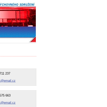
11 237
k@email.cz
75 663
k@email.cz