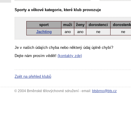
Sporty a věkové kategorie, které klub provozuje
sport
muži
ženy
dorostenci
dorosten
Jachting
ano
ano
ne
ne
Je v našich údajích chyba nebo některý údaj úplně chybí?
Dejte nám prosím vědět!
(kontakty zde)
Zpět na přehled klubů
© 2004 Brněnské tělovýchovné sdružení - email:
btsbrno@bts.cz