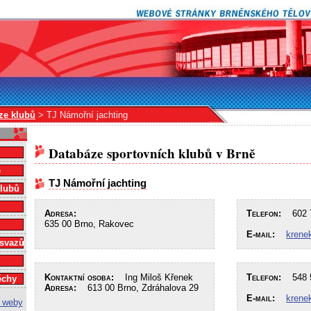
ze klubů
> TJ Námořní jachting
Databáze sportovních klubů v Brně
e
TJ Námořní jachting
klubů
Adresa:
Telefon:
602 7
635 00 Brno, Rakovec
E-mail:
krene
 svazů
Kontaktní osoba:
Ing Miloš Křenek
Telefon:
548 5
ěchy
Adresa:
613 00 Brno, Zdráhalova 29
E-mail:
krene