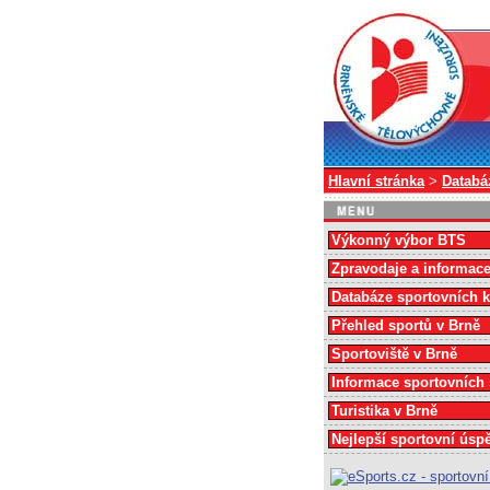
Hlavní stránka
>
Databá
Výkonný výbor BTS
Zpravodaje a informac
Databáze sportovních 
Přehled sportů v Brně
Sportoviště v Brně
Informace sportovních
Turistika v Brně
Nejlepší sportovní úsp