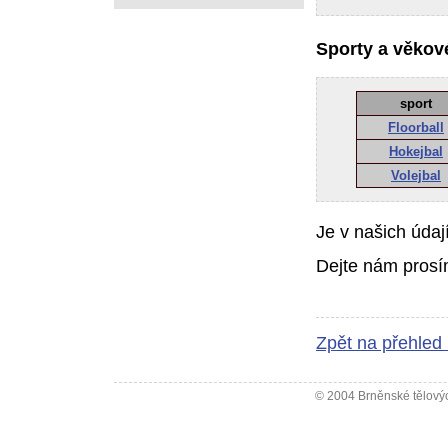
Sporty a věkové
sport
Floorball
Hokejbal
Volejbal
Je v našich údaj
Dejte nám prosí
Zpět na přehled
© 2004 Brněnské tělovýc