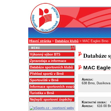
Hlavní stránka
>
Databáze klubů
> MAC Eagles Brno
Databáze s
Výkonný výbor BTS
Zpravodaje a informace
MAC Eagle
Databáze sportovních klubů
Přehled sportů v Brně
Adresa:
Sportoviště v Brně
638 Brno, Dusíkova
Informace sportovních svazů
Turistika v Brně
Nejlepší sportovní úspěchy
Kontaktní osoba:
Os
Adresa:
616 00 Brn