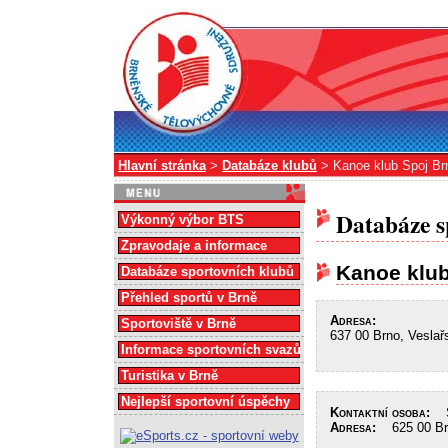
Hlavní stránka
>
Databáze klubů
> Kanoe klub Spoj Br
Databáze s
Výkonný výbor BTS
Zpravodaje a informace
Kanoe klub
Databáze sportovních klubů
Přehled sportů v Brně
Adresa:
Sportoviště v Brně
637 00 Brno, Veslař
Informace sportovních svazů
Turistika v Brně
Nejlepší sportovní úspěchy
Kontaktní osoba:
Ša
Adresa:
625 00 Brn