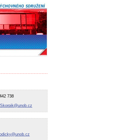
42 738
.Skorpik@unob.cz
odicky@unob.cz