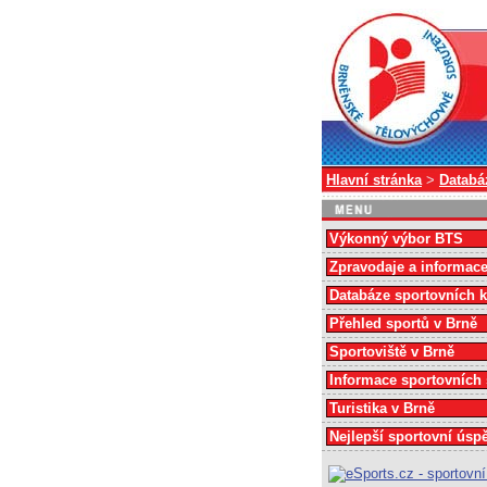
Hlavní stránka
>
Databá
Výkonný výbor BTS
Zpravodaje a informac
Databáze sportovních 
Přehled sportů v Brně
Sportoviště v Brně
Informace sportovních
Turistika v Brně
Nejlepší sportovní úsp