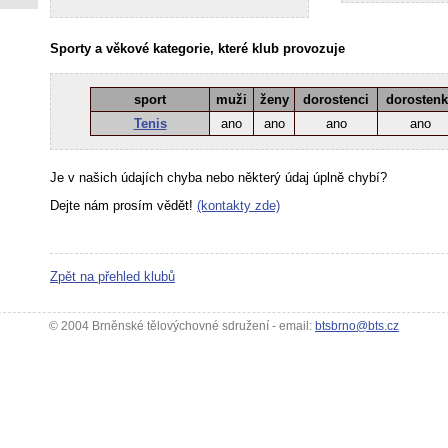
Sporty a věkové kategorie, které klub provozuje
sport
muži
ženy
dorostenci
dorosten
Tenis
ano
ano
ano
ano
Je v našich údajích chyba nebo některý údaj úplně chybí?
Dejte nám prosím vědět!
(kontakty zde)
Zpět na přehled klubů
© 2004 Brněnské tělovýchovné sdružení - email:
btsbrno@bts.cz