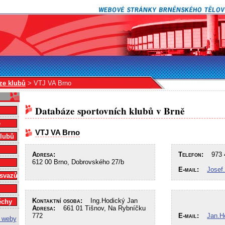
ze klubů
> VTJ VA Brno
Databáze sportovních klubů v Brně
e
VTJ VA Brno
klubů
Adresa:
Telefon:
973 4
612 00 Brno, Dobrovského 27/b
E-mail:
Josef
 svazů
Kontaktní osoba:
Ing.Hodický Jan
ěchy
Adresa:
661 01 Tišnov, Na Rybníčku
772
E-mail:
Jan.H