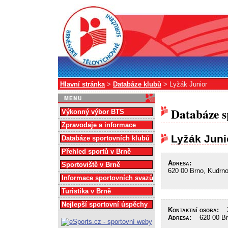
Hlavní stránka
>
Databáze klubů
> Lyžák Junior
Databáze s
Výkonný výbor BTS
Zpravodaje a informace
Lyžák Juni
Databáze sportovních klubů
Přehled sportů v Brně
Adresa:
Sportoviště v Brně
620 00 Brno, Kudrn
Informace sportovních svazů
Turistika v Brně
Nejlepší sportovní úspěchy
Kontaktní osoba:
Žá
Adresa:
620 00 Brn