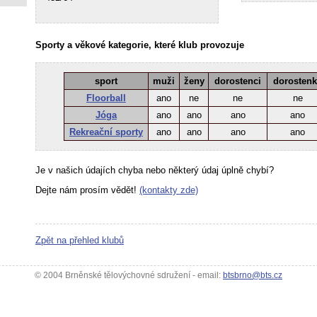
Sporty a věkové kategorie, které klub provozuje
sport
muži
ženy
dorostenci
dorosten
Floorball
ano
ne
ne
ne
Jóga
ano
ano
ano
ano
Rekreační sporty
ano
ano
ano
ano
Je v našich údajích chyba nebo některý údaj úplně chybí?
Dejte nám prosím vědět!
(kontakty zde)
Zpět na přehled klubů
© 2004 Brněnské tělovýchovné sdružení - email:
btsbrno@bts.cz