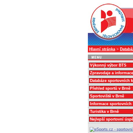
Hlavní stránka
>
Databá
Výkonný výbor BTS
Zpravodaje a informac
Databáze sportovních 
Přehled sportů v Brně
Sportoviště v Brně
Informace sportovních
Turistika v Brně
Nejlepší sportovní úsp