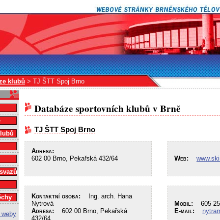
ze klubů
> TJ ŠTT Spoj Brno
Databáze sportovních klubů v Brně
e
TJ ŠTT Spoj Brno
klubů
Adresa:
602 00 Brno, Pekařská 432/64
Web:
www.ski
 svazů
Kontaktní osoba:
Ing. arch. Hana
ěchy
Nytrová
Mobil:
605 25
Adresa:
602 00 Brno, Pekařská
E-mail:
nytra
432/64