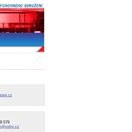
spoj.cz
9 579
m@volny.cz