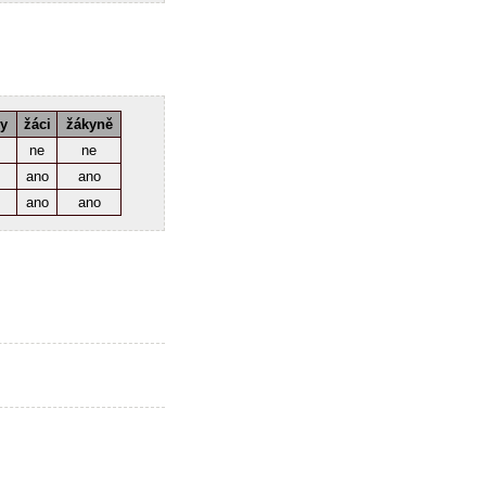
ky
žáci
žákyně
ne
ne
ano
ano
ano
ano