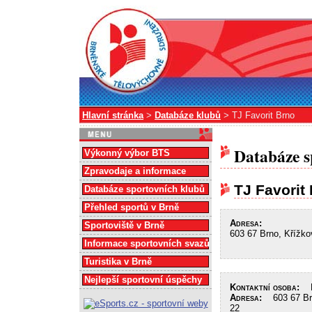
Hlavní stránka
>
Databáze klubů
> TJ Favorit Brno
Databáze s
Výkonný výbor BTS
Zpravodaje a informace
TJ Favorit
Databáze sportovních klubů
Přehled sportů v Brně
Adresa:
Sportoviště v Brně
603 67 Brno, Křížk
Informace sportovních svazů
Turistika v Brně
Nejlepší sportovní úspěchy
Kontaktní osoba:
La
Adresa:
603 67 Brn
22