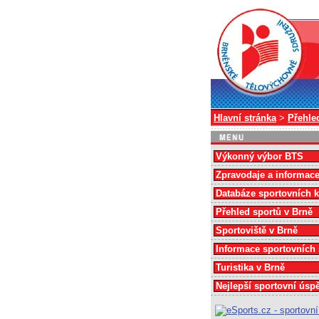
Hlavní stránka
>
Přehle
Výkonný výbor BTS
Zpravodaje a informac
Databáze sportovních 
Přehled sportů v Brně
Sportoviště v Brně
Informace sportovních
Turistika v Brně
Nejlepší sportovní úsp