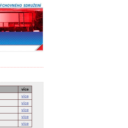
více
více
více
více
více
více