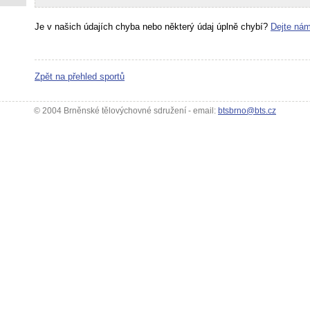
Je v našich údajích chyba nebo některý údaj úplně chybí?
Dejte nám
Zpět na přehled sportů
© 2004 Brněnské tělovýchovné sdružení - email:
btsbrno@bts.cz