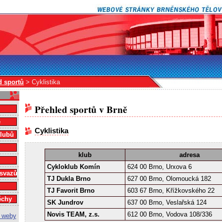
d sportů
> Cyklistika
Přehled sportů v Brně
e
Cyklistika
klubů
klub
adresa
Cykloklub Komín
624 00 Brno, Urxova 6
 svazů
TJ Dukla Brno
627 00 Brno, Olomoucká 182
TJ Favorit Brno
603 67 Brno, Křížkovského 22
ěchy
SK Jundrov
637 00 Brno, Veslařská 124
Novis TEAM, z.s.
612 00 Brno, Vodova 108/336