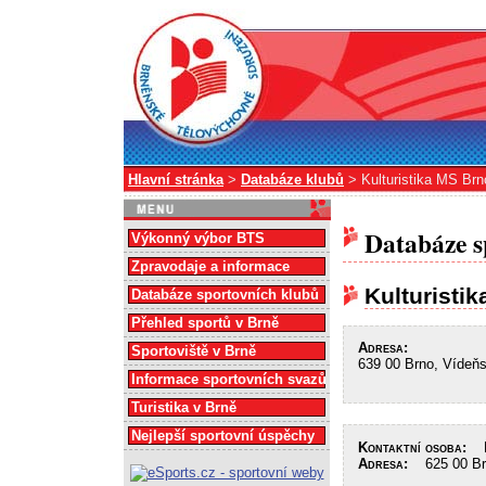
Hlavní stránka
>
Databáze klubů
> Kulturistika MS Brn
Databáze s
Výkonný výbor BTS
Zpravodaje a informace
Kulturisti
Databáze sportovních klubů
Přehled sportů v Brně
Adresa:
Sportoviště v Brně
639 00 Brno, Vídeň
Informace sportovních svazů
Turistika v Brně
Nejlepší sportovní úspěchy
Kontaktní osoba:
He
Adresa:
625 00 Brn