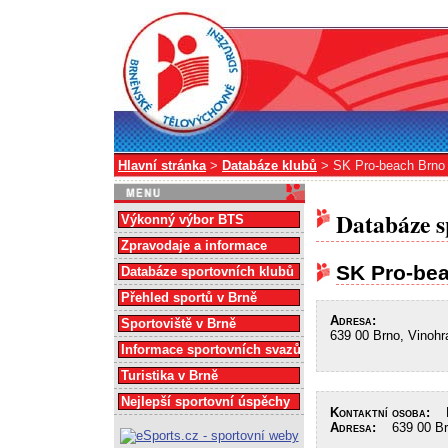
Hlavní stránka
>
Databáze klubů
> SK Pro-beach Brno
Databáze s
Výkonný výbor BTS
Zpravodaje a informace
SK Pro-be
Databáze sportovních klubů
Přehled sportů v Brně
Adresa:
Sportoviště v Brně
639 00 Brno, Vinohr
Informace sportovních svazů
Turistika v Brně
Nejlepší sportovní úspěchy
Kontaktní osoba:
Dž
Adresa:
639 00 Brn