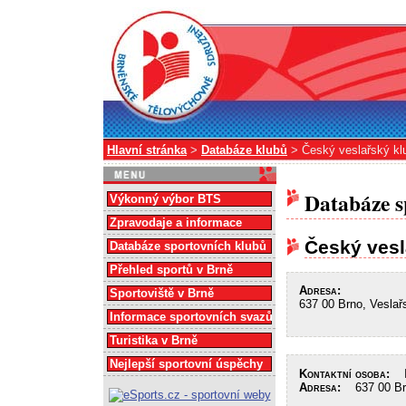
Hlavní stránka
>
Databáze klubů
> Český veslařský klu
Databáze s
Výkonný výbor BTS
Zpravodaje a informace
Český vesl
Databáze sportovních klubů
Přehled sportů v Brně
Adresa:
Sportoviště v Brně
637 00 Brno, Veslař
Informace sportovních svazů
Turistika v Brně
Nejlepší sportovní úspěchy
Kontaktní osoba:
In
Adresa:
637 00 Brn