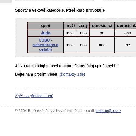
Sporty a věkové kategorie, které klub provozuje
sport
muži
ženy
dorostenci
dorosten
Judo
ano
ano
ne
ano
ČUBU -
sebeobrana a
ano
ano
ano
ne
ostatní
Je v našich údajích chyba nebo některý údaj úplně chybí?
Dejte nám prosím vědět!
(kontakty zde)
Zpět na přehled klubů
© 2004 Brněnské tělovýchovné sdružení - email:
btsbrno@bts.cz