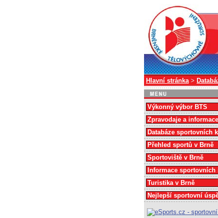
Hlavní stránka
>
Databá
Výkonný výbor BTS
Zpravodaje a informac
Databáze sportovních 
Přehled sportů v Brně
Sportoviště v Brně
Informace sportovních
Turistika v Brně
Nejlepší sportovní úsp