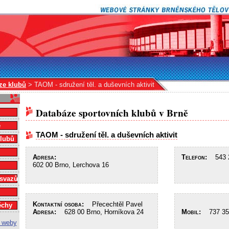
ze klubů
> TAOM - sdružení těl. a duševních aktivit
Databáze sportovních klubů v Brně
e
TAOM - sdružení těl. a duševních aktivit
klubů
Adresa:
Telefon:
543 2
602 00 Brno, Lerchova 16
 svazů
Kontaktní osoba:
Přecechtěl Pavel
ěchy
Adresa:
628 00 Brno, Horníkova 24
Mobil:
737 35