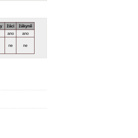
ky
žáci
žákyně
ano
ano
ne
ne