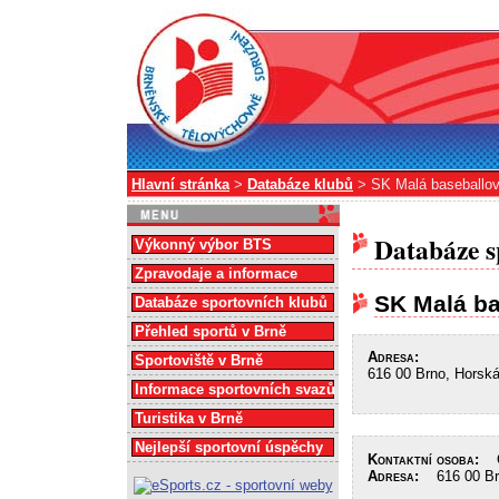
Hlavní stránka
>
Databáze klubů
> SK Malá baseballov
Databáze s
Výkonný výbor BTS
Zpravodaje a informace
SK Malá ba
Databáze sportovních klubů
Přehled sportů v Brně
Adresa:
Sportoviště v Brně
616 00 Brno, Horsk
Informace sportovních svazů
Turistika v Brně
Nejlepší sportovní úspěchy
Kontaktní osoba:
Ov
Adresa:
616 00 Brn