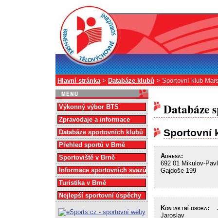
Hlavní stránka
>
Databáze klubů
> Sportovní klub Mar
Databáze s
Výkonný výbor BTS
Zpravodaje a informace
Sportovní 
Databáze sportovních klubů
Přehled sportů v Brně
Adresa:
Sportoviště v Brně
692 01 Mikulov-Pavl
Informace sportovních svazů
Gajdoše 199
Turistika v Brně
Nejlepší sportovní úspěchy
Kontaktní osoba:
JU
Jaroslav