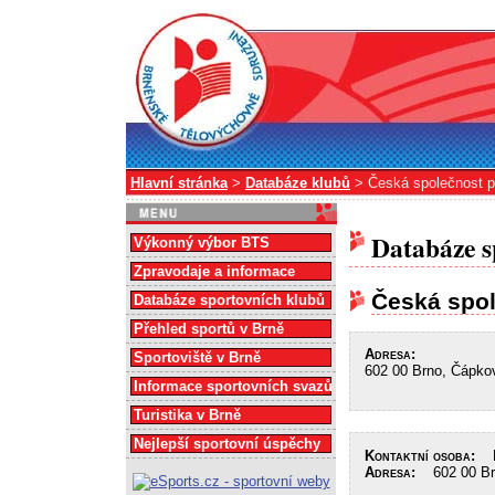
Hlavní stránka
>
Databáze klubů
> Česká společnost pro
Databáze s
Výkonný výbor BTS
Zpravodaje a informace
Česká spol
Databáze sportovních klubů
Přehled sportů v Brně
Adresa:
Sportoviště v Brně
602 00 Brno, Čápko
Informace sportovních svazů
Turistika v Brně
Nejlepší sportovní úspěchy
Kontaktní osoba:
Kr
Adresa:
602 00 Brn