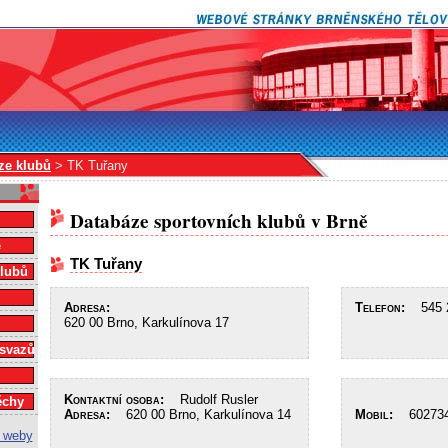
ze klubů
> TK Tuřany
Databáze sportovních klubů v Brně
e
TK Tuřany
klubů
Adresa:
Telefon:
545 2
620 00 Brno, Karkulínova 17
 svazů
Kontaktní osoba:
Rudolf Rusler
ěchy
Adresa:
620 00 Brno, Karkulínova 14
Mobil:
602734