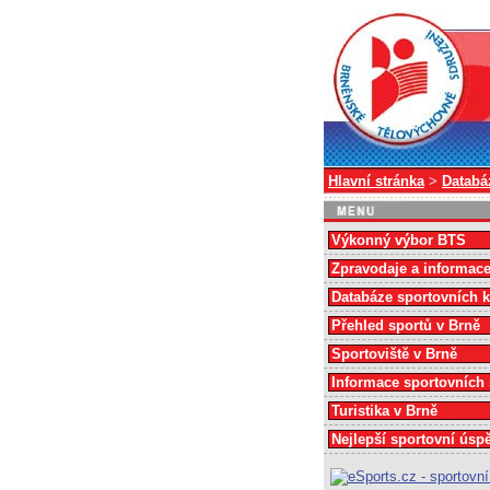
Hlavní stránka
>
Databá
Výkonný výbor BTS
Zpravodaje a informac
Databáze sportovních 
Přehled sportů v Brně
Sportoviště v Brně
Informace sportovních
Turistika v Brně
Nejlepší sportovní úsp