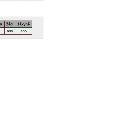
ky
žáci
žákyně
ano
ano