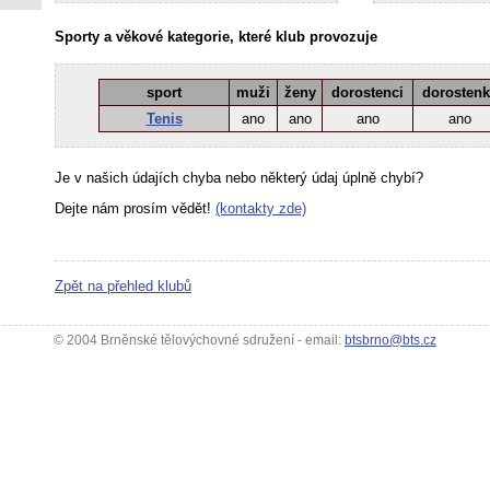
Sporty a věkové kategorie, které klub provozuje
sport
muži
ženy
dorostenci
dorosten
Tenis
ano
ano
ano
ano
Je v našich údajích chyba nebo některý údaj úplně chybí?
Dejte nám prosím vědět!
(kontakty zde)
Zpět na přehled klubů
© 2004 Brněnské tělovýchovné sdružení - email:
btsbrno@bts.cz