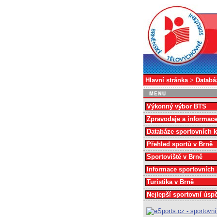
Hlavní stránka
>
Databá
Výkonný výbor BTS
Zpravodaje a informac
Databáze sportovních 
Přehled sportů v Brně
Sportoviště v Brně
Informace sportovních
Turistika v Brně
Nejlepší sportovní úsp