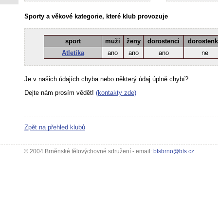
Sporty a věkové kategorie, které klub provozuje
sport
muži
ženy
dorostenci
dorosten
Atletika
ano
ano
ano
ne
Je v našich údajích chyba nebo některý údaj úplně chybí?
Dejte nám prosím vědět!
(kontakty zde)
Zpět na přehled klubů
© 2004 Brněnské tělovýchovné sdružení - email:
btsbrno@bts.cz