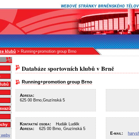
ze klubů
> Running+promotion group Brno
Databáze sportovních klubů v Brně
e
Running+promotion group Brno
klubů
Adresa:
625 00 Brno,Gruzínská 5
 svazů
Kontaktní osoba:
Hudák Luděk
ěchy
Adresa:
625 00 Brno, Gruzínská 5
E-mail:
hary