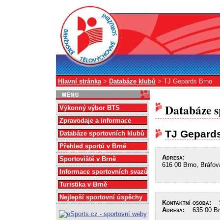
Hlavní stránka
>
Databáze klubů
> TJ Gepards Brno
Databáze s
Výkonný výbor BTS
Zpravodaje a informace
TJ Gepard
Databáze sportovních klubů
Přehled sportů v Brně
Adresa:
Sportoviště v Brně
616 00 Brno, Bráfov
Informace sportovních svazů
Turistika v Brně
Nejlepší sportovní úspěchy
Kontaktní osoba:
Šn
Adresa:
635 00 Brn