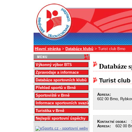
Hlavní stránka
>
Databáze klubů
> Turist club Brno
Databáze s
Výkonný výbor BTS
Zpravodaje a informace
Turist club
Databáze sportovních klubů
Přehled sportů v Brně
Adresa:
Sportoviště v Brně
602 00 Brno, Rybko
Informace sportovních svazů
Turistika v Brně
Nejlepší sportovní úspěchy
Kontaktní osoba:
Sm
Adresa:
602 00 Brn