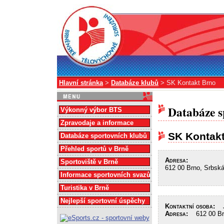
Hlavní stránka
>
Databáze klubů
> SK Kontakt Brno
Databáze s
Výkonný výbor BTS
Zpravodaje a informace
SK Kontak
Databáze sportovních klubů
Přehled sportů v Brně
Adresa:
Sportoviště v Brně
612 00 Brno, Srbsk
Informace sportovních svazů
Turistika v Brně
Nejlepší sportovní úspěchy
Kontaktní osoba:
Ja
Adresa:
612 00 Brn