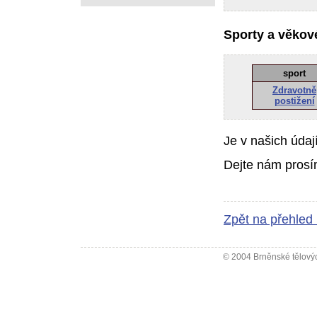
Sporty a věkové
sport
Zdravotně
postižení
Je v našich údaj
Dejte nám prosí
Zpět na přehled
© 2004 Brněnské tělovýc