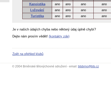
Kanoistika
ano
ano
ano
ano
Lyžování
ano
ano
ano
ano
Turistika
ano
ano
ano
ano
Je v našich údajích chyba nebo některý údaj úplně chybí?
Dejte nám prosím vědět!
(kontakty zde)
Zpět na přehled klubů
© 2004 Brněnské tělovýchovné sdružení - email:
btsbrno@bts.cz