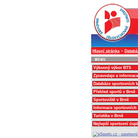
Hlavní stránka
>
Databá
Výkonný výbor BTS
Zpravodaje a informac
Databáze sportovních 
Přehled sportů v Brně
Sportoviště v Brně
Informace sportovních
Turistika v Brně
Nejlepší sportovní úsp