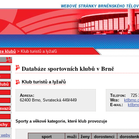
ze klubů
> Klub turistů a lyžařů
Databáze sportovních klubů v Brně
e
Klub turistů a lyžařů
klubů
Adresa:
Telefon:
725 3
62400 Brno, Svratecká 449/449
Web:
ktlbrno.
E-mail:
ktlbr
 svazů
Sporty a věkové kategorie, které klub provozuje
ěchy
sport
muži
ženy
dorostenci
dorosten