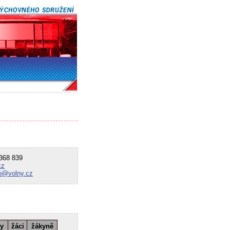
68 839
cz
no@volny.cz
ky
žáci
žákyně